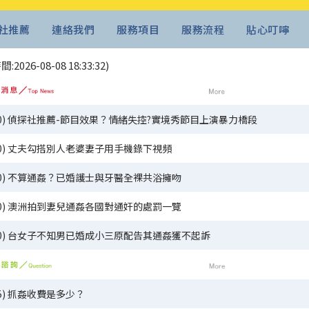
社推薦
連絡我們
服務項目
服務流程
貼心叮嚀
2026-08-08 18:33:32)
/30) 偵探社推薦-節目效果？情緒失控?實境秀節目上演暴力橋段
/30) 丈夫勾搭別人老婆妻子用手機錄下視頻
/30) 不算通姦？已婚護士與牙醫全裸共浴擁吻
/30) 澳洲拍到妻兒通姦各國對通奸的處罰一覽
/30) 台女子不知男已婚成小三原配告其通姦獲不起訴
/15) 抓姦收費是多少？