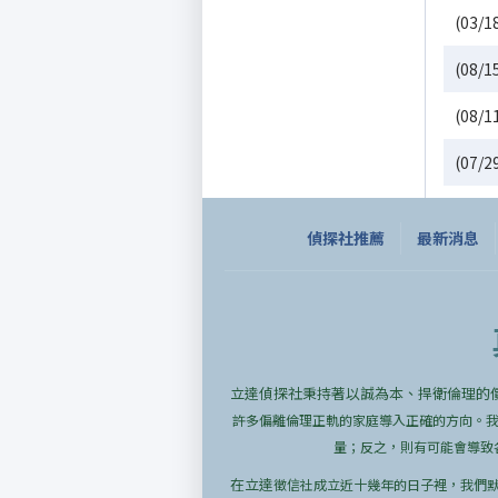
(03/1
(08
(08/
(07
偵探社推薦
最新消息
立達偵探社秉持著以誠為本、捍衛倫理的
許多偏離倫理正軌的家庭導入正確的方向。我
量；反之，則有可能會導致
在立達
徵信社成立近十幾年的日子裡，我們默