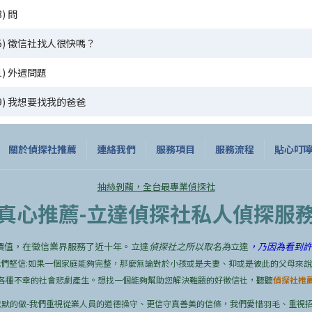
8) 問
/15) 徵信社找人很快嗎？
11) 外遇問題
/29) 我想要找我的爸爸
關於偵探社推薦
連絡我們
服務項目
服務流程
貼心叮
抽絲剝繭，全台最專業偵探社
真心推薦-立達偵探社私人偵探服
價值，在徵信業界服務了近十年。立達
偵探社之所以取名為
立達
，乃因為看到許
們堅信:如果一個家庭能夠完整，那麼無論對於小孩或是夫妻、抑或是彼此的父母來
各種不幸的社會悲劇產生。想找一個能夠幫助您解決難題的好徵信社，聽聽
偵探社推
默的做-我們重視從業人員的道德操守、更信守真善美的信條，我們愛惜羽毛、重視