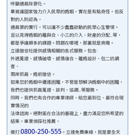
呼籲通姦除罪化。
畢竟讓國家強力介入民眾的婚姻，實在是有點奇怪。但反
對的人則認為，
通姦罪的實行，可以讓不少蠢蠢欲動的民眾心生警惕。
足以見得婚姻的離與合、小三的介入、財產的分配...等，
都是爭議頗多的課題。問題在哪裡，那裏就是商機。
立達徵信社提供感情相關的各式服務。包含:
外遇蒐證、感情破壞、感情復合、離婚設計、包二奶調
查、
兩岸抓姦，婚前徵信。
如果您於婚姻中遭逢困難，不管是想解決婚姻中的困難，
我們也提供抓姦蒐證、談判、協調...等服務。
同時，我們也有合作的專業律師，給您最到位、最符合現
實情況的
法律諮詢。絕對能在合法的基礎上，盡力滿足您所希望的
結果。專業偵探社推薦，
0800-250-555
撥打:
。立達免費專線，就是要全天