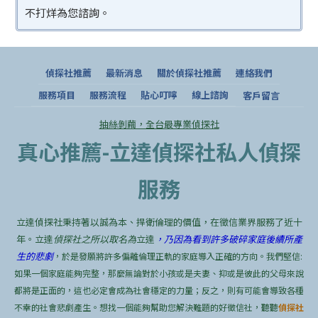
不打烊為您諮詢。
偵探社推薦
最新消息
關於偵探社推薦
連絡我們
服務項目
服務流程
貼心叮嚀
線上諮詢
客戶留言
抽絲剝繭，全台最專業偵探社
真心推薦-立達偵探社私人偵探
服務
立達偵探社秉持著以誠為本、捍衛倫理的價值，在徵信業界服務了近十
年。立達
偵探社之所以取名為
立達
，乃因為看到許多破碎家庭後續所產
生的悲劇
，於是發願將許多偏離倫理正軌的家庭導入正確的方向。我們堅信:
如果一個家庭能夠完整，那麼無論對於小孩或是夫妻、抑或是彼此的父母來說
都將是正面的，這也必定會成為社會穩定的力量；反之，則有可能會導致各種
不幸的社會悲劇產生。想找一個能夠幫助您解決難題的好徵信社，聽聽
偵探社