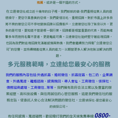
推薦
，或許是一個不錯的方式。
在立達
徵信社成立近十幾年的日子裡，我們默默的做-我們重視從業人員的道
德操守、更信守真善美的信條，我們愛惜羽毛、重視招牌。對於市面上許多良
莠不齊的徵信公司不停地變換招牌以招攬客戶，立達徵信社除了無奈以外，更
多的是可惜，要知道不管是哪一個行業。招牌都是相當重要的代表。而能夠維
繫多年而抱持名聲不墜者，更是難能可貴。立達徵信社始終堅守著這塊招牌，
立達
也因為我們對這塊招牌充滿著感情與熱情，我們會繼續努力捍衛"
徵信公
司"的信譽，並持續精進從業人員的能力，以期替更多人解決他無法解決的問
題。
多元服務範疇，立達給您最安心的服務
我們的服務內容包括:外遇抓姦、婚前徵信、抓姦捉姦、包二奶、企業調
查、外遇蒐證、離婚諮詢、感情挽回、尋人查址、工商徵信、偵探社、
債務協商處理、工商徵信...等等
。我們擁有政府合法立案以及豐富的辦
案經歷、高科技設備、與信用誠信的心替您服務，這是我們徵信社的服
務忠旨，使委託人安心合法解決問題的徵信社，立達
偵探社-是您最安心
的偵探公司。
0800-
有任何感情、蒐證疑問，歡迎撥打我們的全天候免費專線: