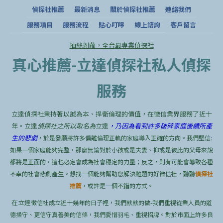
偵探社推薦
最新消息
關於偵探社推薦
連絡我們
服務項目
服務流程
貼心叮嚀
線上諮詢
客戶留言
抽絲剝繭，全台最專業偵探社
真心推薦-立達偵探社私人偵探
服務
立達偵探社秉持著以誠為本、捍衛倫理的價值，在徵信業界服務了近十
年。立達
偵探社之所以取名為
立達
，乃因為看到許多破碎家庭後續所產
生的悲劇
，於是發願將許多偏離倫理正軌的家庭導入正確的方向。我們堅信:
如果一個家庭能夠完整，那麼無論對於小孩或是夫妻、抑或是彼此的父母來說
都將是正面的，這也必定會成為社會穩定的力量；反之，則有可能會導致各種
不幸的社會悲劇產生。想找一個能夠幫助您解決難題的好徵信社，聽聽
偵探社
推薦
，或許是一個不錯的方式。
在立達
徵信社成立近十幾年的日子裡，我們默默的做-我們重視從業人員的道
德操守、更信守真善美的信條，我們愛惜羽毛、重視招牌。對於市面上許多良