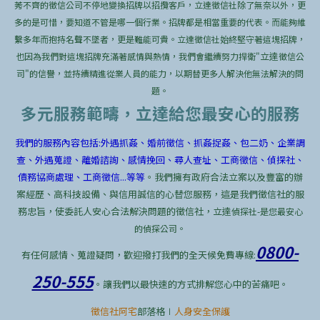
莠不齊的徵信公司不停地變換招牌以招攬客戶，立達徵信社除了無奈以外，更
多的是可惜，要知道不管是哪一個行業。招牌都是相當重要的代表。而能夠維
繫多年而抱持名聲不墜者，更是難能可貴。立達徵信社始終堅守著這塊招牌，
立達
也因為我們對這塊招牌充滿著感情與熱情，我們會繼續努力捍衛"
徵信公
司"的信譽，並持續精進從業人員的能力，以期替更多人解決他無法解決的問
題。
多元服務範疇，立達給您最安心的服務
我們的服務內容包括:外遇抓姦、婚前徵信、抓姦捉姦、包二奶、企業調
查、外遇蒐證、離婚諮詢、感情挽回、尋人查址、工商徵信、偵探社、
債務協商處理、工商徵信...等等
。我們擁有政府合法立案以及豐富的辦
案經歷、高科技設備、與信用誠信的心替您服務，這是我們徵信社的服
務忠旨，使委託人安心合法解決問題的徵信社，立達
偵探社-是您最安心
的偵探公司。
0800-
有任何感情、蒐證疑問，歡迎撥打我們的全天候免費專線:
250-555
。讓我們以最快速的方式排解您心中的苦痛吧。
徵信社阿宅
部落格∣
人身安全保護